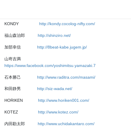
MASASHI
https://www.masashi-guitar.com/
加藤喜一
https://keachkato.com/
KONDY
http://kondy.cocolog-nifty.com/
福山森治郎
http://shinziro.net/
加部幸信
http://8beat-kabe.jugem.jp/
山嵜吉満
https://www.facebook.com/yoshimitsu.yamazaki.7
石本勝己
http://www.raditra.com/masami/
和田静男
http://siz-wada.net/
HORIKEN
http://www.horiken001.com/
KOTEZ
http://www.kotez.com/
内田勘太郎
http://www.uchidakantaro.com/