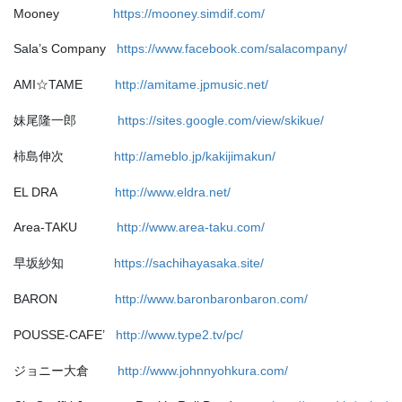
Mooney
https://mooney.simdif.com/
Sala’s Company
https://www.facebook.com/salacompany/
AMI☆TAME
http://amitame.jpmusic.net/
妹尾隆一郎
https://sites.google.com/view/skikue/
柿島伸次
http://ameblo.jp/kakijimakun/
EL DRA
http://www.eldra.net/
Area-TAKU
http://www.area-taku.com/
早坂紗知
https://sachihayasaka.site/
BARON
http://www.baronbaronbaron.com/
POUSSE-CAFE’
http://www.type2.tv/pc/
ジョニー大倉
http://www.johnnyohkura.com/