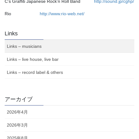
C’s Graffiti Japanese Rock’n Roll Band
http://sound.jp/cghp/
Rio
http://www.rio-web.net/
Links
Links – musicians
Links – live house, live bar
Links – record label & others
アーカイブ
2026年4月
2026年3月
2025年8月