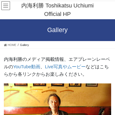
コ
ナ
内海利勝 Toshikatsu Uchiumi
ン
ビ
Official HP
テ
ゲ
ン
ー
ツ
シ
Gallery
へ
ョ
ス
ン
キ
に
HOME
Gallery
ッ
移
プ
動
内海利勝のメディア掲載情報、エアプレーンレーベ
ルの
YouTube動画
、
Live写真やムービー
などはこち
らから各リンクからお楽しみください。