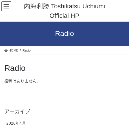
コ
ナ
内海利勝 Toshikatsu Uchiumi
ン
ビ
Official HP
テ
ゲ
ン
ー
ツ
シ
Radio
へ
ョ
ス
ン
キ
に
HOME
Radio
ッ
移
プ
動
Radio
投稿はありません。
アーカイブ
2026年4月